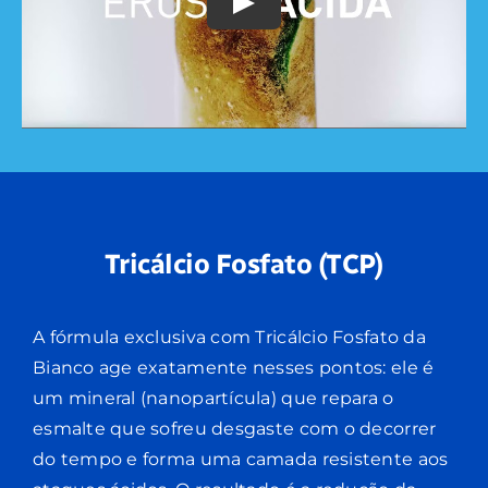
Play
Tricálcio Fosfato (TCP)
A fórmula exclusiva com Tricálcio Fosfato da
Bianco age exatamente nesses pontos: ele é
um mineral (nanopartícula) que repara o
esmalte que sofreu desgaste com o decorrer
do tempo e forma uma camada resistente aos