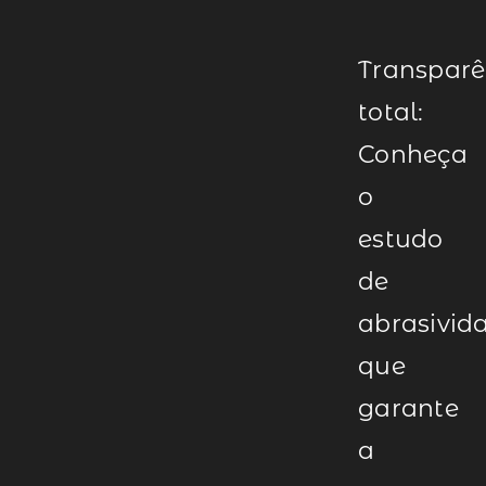
Transparê
total:
Conheça
o
estudo
de
abrasivid
que
garante
a