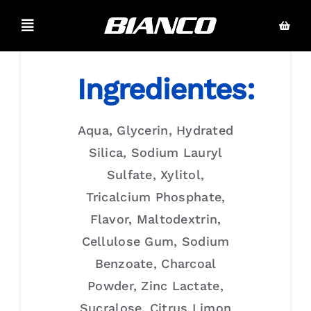
Skip
to
Toggle
Navigation
content
BIANCO O2
Ingredientes:
Linha Carbon
Aqua, Glycerin, Hydrated
Pro Clinical
Silica, Sodium Lauryl
Sulfate, Xylitol,
Quem somos
Tricalcium Phosphate,
Flavor, Maltodextrin,
Produtos
Cellulose Gum, Sodium
Benzoate, Charcoal
Linha Bianco Kids
Powder, Zinc Lactate,
Sucralose, Citrus Limon